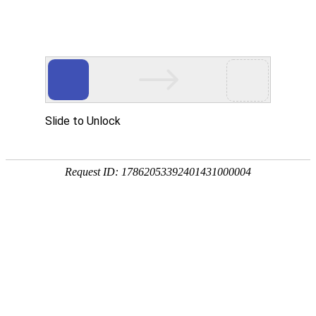
首页
走进烁兴
产品中心
超高分子量聚乙烯板
煤仓衬板
链条导轨
尼龙导轨
PP板
PE板
尼龙轴套
高分子聚乙烯异形件
刮刀
超高分子量聚乙烯板
煤仓衬板
链条导轨
新闻中心
公司动态
行业动态
最新资讯