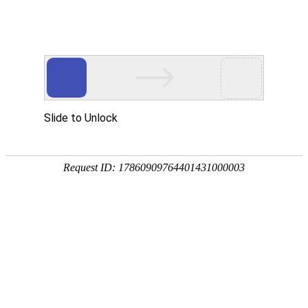
首页
走进烁兴
产品中心
超高分子量聚乙烯板
煤仓衬板
链条导轨
尼龙导轨
PP板
PE板
尼龙轴套
高分子聚乙烯异形件
刮刀
超高分子量聚乙烯板
煤仓衬板
链条导轨
新闻中心
公司动态
行业动态
最新资讯