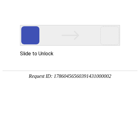
首页
走进烁兴
产品中心
超高分子量聚乙烯板
煤仓衬板
链条导轨
尼龙导轨
PP板
PE板
尼龙轴套
高分子聚乙烯异形件
刮刀
超高分子量聚乙烯板
煤仓衬板
链条导轨
新闻中心
公司动态
行业动态
最新资讯