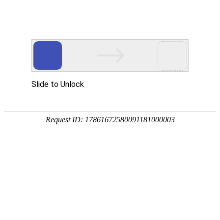
首页
走进烁兴
产品中心
超高分子量聚乙烯板
煤仓衬板
链条导轨
尼龙导轨
PP板
PE板
尼龙轴套
高分子聚乙烯异形件
刮刀
超高分子量聚乙烯板
煤仓衬板
链条导轨
新闻中心
公司动态
行业动态
最新资讯