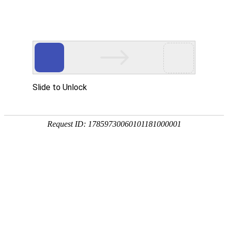
首页
走进烁兴
产品中心
超高分子量聚乙烯板
煤仓衬板
链条导轨
尼龙导轨
PP板
PE板
尼龙轴套
高分子聚乙烯异形件
刮刀
超高分子量聚乙烯板
煤仓衬板
链条导轨
新闻中心
公司动态
行业动态
最新资讯