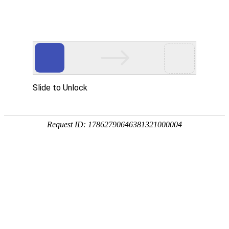
首页
走进烁兴
产品中心
超高分子量聚乙烯板
煤仓衬板
链条导轨
尼龙导轨
PP板
PE板
尼龙轴套
高分子聚乙烯异形件
刮刀
超高分子量聚乙烯板
煤仓衬板
链条导轨
新闻中心
公司动态
行业动态
最新资讯