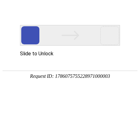
首页
走进烁兴
产品中心
超高分子量聚乙烯板
煤仓衬板
链条导轨
尼龙导轨
PP板
PE板
尼龙轴套
高分子聚乙烯异形件
刮刀
超高分子量聚乙烯板
煤仓衬板
链条导轨
新闻中心
公司动态
行业动态
最新资讯