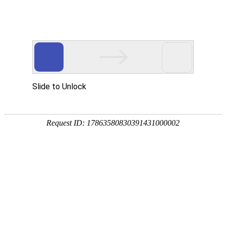
首页
走进烁兴
产品中心
超高分子量聚乙烯板
煤仓衬板
链条导轨
尼龙导轨
PP板
PE板
尼龙轴套
高分子聚乙烯异形件
刮刀
超高分子量聚乙烯板
煤仓衬板
链条导轨
新闻中心
公司动态
行业动态
最新资讯