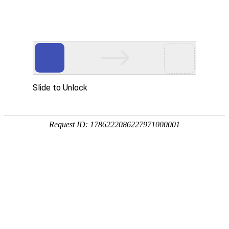
首页
走进烁兴
产品中心
超高分子量聚乙烯板
煤仓衬板
链条导轨
尼龙导轨
PP板
PE板
尼龙轴套
高分子聚乙烯异形件
刮刀
超高分子量聚乙烯板
煤仓衬板
链条导轨
新闻中心
公司动态
行业动态
最新资讯