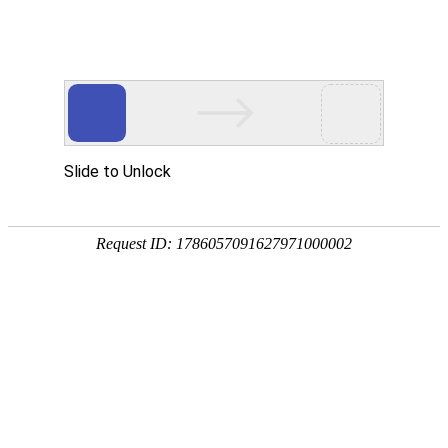
首页
走进烁兴
产品中心
超高分子量聚乙烯板
煤仓衬板
链条导轨
尼龙导轨
PP板
PE板
尼龙轴套
高分子聚乙烯异形件
刮刀
超高分子量聚乙烯板
煤仓衬板
链条导轨
新闻中心
公司动态
行业动态
最新资讯