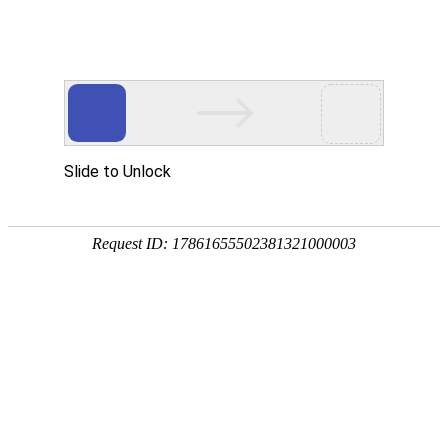
首页
走进烁兴
产品中心
超高分子量聚乙烯板
煤仓衬板
链条导轨
尼龙导轨
PP板
PE板
尼龙轴套
高分子聚乙烯异形件
刮刀
超高分子量聚乙烯板
煤仓衬板
链条导轨
新闻中心
公司动态
行业动态
最新资讯