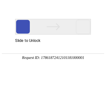
首页
走进烁兴
产品中心
超高分子量聚乙烯板
煤仓衬板
链条导轨
尼龙导轨
PP板
PE板
尼龙轴套
高分子聚乙烯异形件
刮刀
超高分子量聚乙烯板
煤仓衬板
链条导轨
新闻中心
公司动态
行业动态
最新资讯