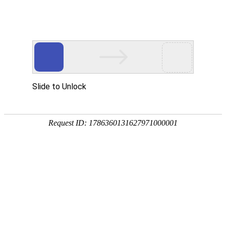
首页
走进烁兴
产品中心
超高分子量聚乙烯板
煤仓衬板
链条导轨
尼龙导轨
PP板
PE板
尼龙轴套
高分子聚乙烯异形件
刮刀
超高分子量聚乙烯板
煤仓衬板
链条导轨
新闻中心
公司动态
行业动态
最新资讯