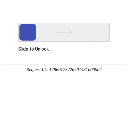
首页
走进烁兴
产品中心
超高分子量聚乙烯板
煤仓衬板
链条导轨
尼龙导轨
PP板
PE板
尼龙轴套
高分子聚乙烯异形件
刮刀
超高分子量聚乙烯板
煤仓衬板
链条导轨
新闻中心
公司动态
行业动态
最新资讯